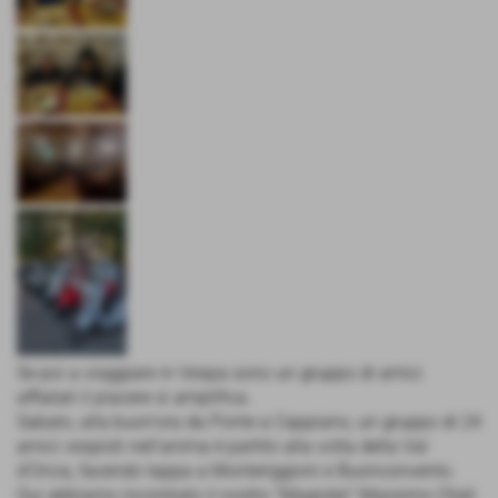
Se poi a viaggiare in Vespa sono un gruppo di amici
affiatati il piacere si amplifica.
Sabato, alla buon'ora da Ponte a Cappiano, un gruppo di 24
amici vespisti nell'anima è partito alla volta della Val
d'Orcia, facendo tappa a Monteriggioni e Buonconvento.
Qui abbiamo incontrato il nostro "Magister" Massimo Cheli