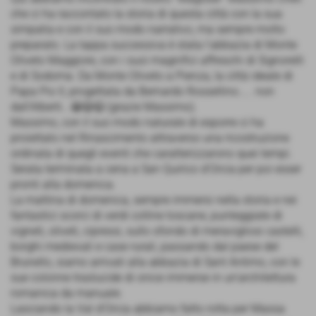
che ci ha raccontato la storia di questa città con la sua
simpatia e con il suo modo narrativo, ma sempre molto
preparato. La tappa successiva è stata l'abbazia di Monte
Oliveto Maggiore, con i suoi magnifici affreschi di Signorelli
e di Sodoma. Da Monte Oliveto a Pienza, la città ideale di
Papa Pio II, progettata da Bernardo Rossellino..... non
dall'Alberti...😬😃😉 (grazie Massimo).
Massimo, con il suo modo naturale di esporre ci ha
proiettato nel Rinascimento attraverso una ricostruzione
ordinata di quegli eventi che caratterizzarono quei tempi.
Serata terminata a cena a San Quirico d'Orcia per poi esser
pronti alla domenica.
La mattina di domenica, sempre immersi nella storia e nei
fantastici scorci di verdi colline toscane, punteggiate di
vigneti, oliveti, cipressi, sullo sfondo di meravigliosi castelli,
borghi medievali e case rurali, passando dal paese del
Brunello, siamo arrivati alla abbazia di Sant Antimo, con le
sue colonne traslucide di onice immerse in un'architettura
romanica da manuale.
Lasciando la Val d'Orcia abbiamo fatto rotta per Massa