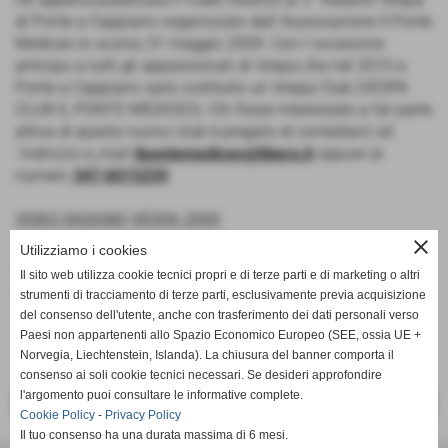
di Ponte a Cappiano organizzato dall´Associazione Il Ponte
Mediceo lo scorso 31 maggio 2009. Con l´occasione
anticipo a tutti gli appassionati di Vespa che nel 2010 a
Ponte a Cappiano sarà costituito un Vespa Club (VESPA
CLUB IL PONTE MEDICEO). Chi fosse interessato a far parte
attiva di questo nuovo club è pregato di contattarci all
´indirizzo e_mail
ilpontemediceo@libero.it
oppure al
numero
347-6015259
.
VIDEO RADUNO VESPA 2009
close
Utilizziamo i cookies
Fonte:
Enrico
Il sito web utilizza cookie tecnici propri e di terze parti e di marketing o altri
inserisci un nuovo commento
strumenti di tracciamento di terze parti, esclusivamente previa acquisizione
del consenso dell'utente, anche con trasferimento dei dati personali verso
Paesi non appartenenti allo Spazio Economico Europeo (SEE, ossia UE +
Norvegia, Liechtenstein, Islanda). La chiusura del banner comporta il
consenso ai soli cookie tecnici necessari. Se desideri approfondire
l'argomento puoi consultare le informative complete.
<< PRECEDENTE
SUCCESSIVO >>
Cookie Policy
-
Privacy Policy
Il tuo consenso ha una durata massima di 6 mesi.