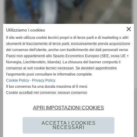
close
Utilizziamo i cookies
Il sito web utilizza cookie tecnici propri e di terze parti e di marketing o altri
strumenti di tracciamento di terze parti, esclusivamente previa acquisizione
altre pagine
del consenso dell'utente, anche con trasferimento dei dati personali verso
Paesi non appartenenti allo Spazio Economico Europeo (SEE, ossia UE +
Invia
Norvegia, Liechtenstein, Islanda). La chiusura del banner comporta il
consenso ai soli cookie tecnici necessari. Se desideri approfondire
l'argomento puoi consultare le informative complete.
Cookie Policy
-
Privacy Policy
Il tuo consenso ha una durata massima di 6 mesi.
Cookie accettati nel consenso: nessun consenso
Il Ponte Mediceo
Via Dei Granai, snc - 50054 Ponte a Cappiano - Fucecchio (Firenze)
APRI IMPOSTAZIONI COOKIES
348-7639715 (Associazione) - 347-6015259 (Vespa Club)
ilpontemediceo@alice.it
(Associazione)
ilpontemediceo@vespaclubditalia.it
(Vespa Club)
ACCETTA I COOKIES
NECESSARI
Privacy Policy
-
Cookie Policy