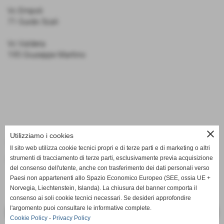
Vc Empoli
71 Guido Scali
Vc Valdera
195 Giuseppe Martino
close
Utilizziamo i cookies
Fonte:
Luca
Il sito web utilizza cookie tecnici propri e di terze parti e di marketing o altri
inserisci un nuovo commento
strumenti di tracciamento di terze parti, esclusivamente previa acquisizione
del consenso dell'utente, anche con trasferimento dei dati personali verso
Paesi non appartenenti allo Spazio Economico Europeo (SEE, ossia UE +
Norvegia, Liechtenstein, Islanda). La chiusura del banner comporta il
consenso ai soli cookie tecnici necessari. Se desideri approfondire
l'argomento puoi consultare le informative complete.
<< PRECEDENTE
SUCCESSIVO >>
Cookie Policy
-
Privacy Policy