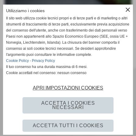
close
Utilizziamo i cookies
Num. foto presenti: 15
Il sito web utilizza cookie tecnici propri e di terze parti e di marketing o altri
strumenti di tracciamento di terze parti, esclusivamente previa acquisizione
del consenso dell'utente, anche con trasferimento dei dati personali verso
VISUALIZZA FOTOGALLERY
Paesi non appartenenti allo Spazio Economico Europeo (SEE, ossia UE +
Norvegia, Liechtenstein, Islanda). La chiusura del banner comporta il
consenso ai soli cookie tecnici necessari. Se desideri approfondire
l'argomento puoi consultare le informative complete.
Cookie Policy
-
Privacy Policy
Il tuo consenso ha una durata massima di 6 mesi.
Cookie accettati nel consenso: nessun consenso
Il Ponte Mediceo
Via Dei Granai, snc - 50054 Ponte a Cappiano - Fucecchio (Firenze)
APRI IMPOSTAZIONI COOKIES
348-7639715 (Associazione) - 347-6015259 (Vespa Club)
ilpontemediceo@alice.it
(Associazione)
ilpontemediceo@vespaclubditalia.it
(Vespa Club)
ACCETTA I COOKIES
NECESSARI
Privacy Policy
-
Cookie Policy
ACCETTA TUTTI I COOKIES
Realizzazione siti web www.sitoper.it